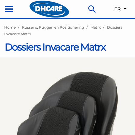
FR
Home
Kussens, Ruggen en Positionering
Matrx
Dossiers
Invacare Matrx
Dossiers Invacare Matrx