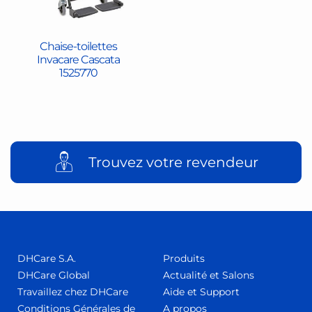
Chaise-toilettes
Invacare Cascata
1525770
Trouvez votre revendeur
DHCare S.A.
Produits
DHCare Global
Actualité et Salons
Travaillez chez DHCare
Aide et Support
Conditions Générales de
A propos