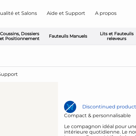
ualité et Salons
Aide et Support
A propos
Coussins, Dossiers
Lits et Fauteuils
Fauteuils Manuels
n/buiten
Pronto M41
et Positionnement
releveurs
Support
Discontinued produc
Compact & personnalisable
Le compagnon idéal
pour une
intérieure quotidienne.
Le no