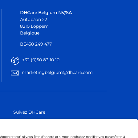
DHCare Belgium NV/SA
Autobaan 22
8210 Loppem
Belgique
BE458 249 477
+32 (0)50 83 10 10
marketingbelgium@dhcare.com
Belgique
Belgique
Europe
Europe
Suivez DHCare
Suivez Küschall