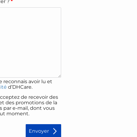
er ?
*
 reconnais avoir lu et
lité
d’DHCare.
acceptez de recevoir des
 et des promotions de la
és par e-mail, dont vous
out moment.