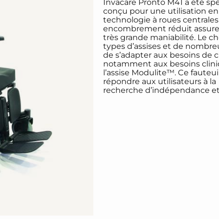
Invacare Pronto M41 a été sp
conçu
pour une utilisation en
technologie à roues centrale
encombrement réduit assure à
très
grande maniabilité.
Le ch
types d’assises et de nombr
de s’adapter aux besoins de c
notamment
aux besoins clin
l’assise Modulite™.
Ce fauteui
répondre aux utilisateurs à la
recherche
d’indépendance et