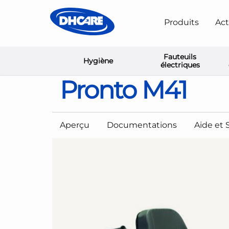
Produits
Act
Fauteuils
Hygiène
Home
Elektrische Mobiliteit
Rolstoelen voor binne
électriques
Pronto M41
Aperçu
Documentations
Aide et 