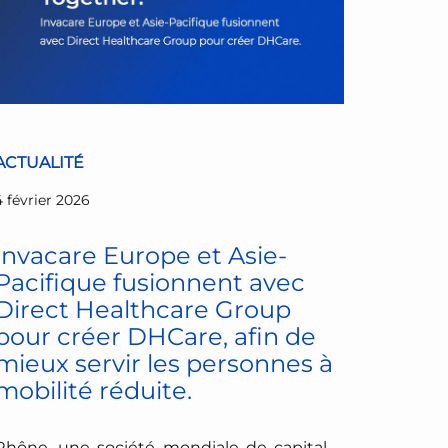
ACTUALITÉ
4 février 2026
Invacare Europe et Asie-
Pacifique fusionnent avec
Direct Healthcare Group
pour créer DHCare, afin de
mieux servir les personnes à
mobilité réduite.
Rhône, une société mondiale de capital-