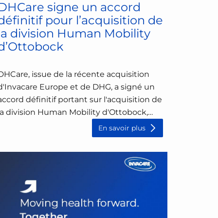
DHCare signe un accord
définitif pour l’acquisition de
la division Human Mobility
d’Ottobock
DHCare, issue de la récente acquisition
d'Invacare Europe et de DHG, a signé un
accord définitif portant sur l'acquisition de
la division Human Mobility d'Ottobock,
fournisseur mondialement reconnu de
En savoir plus
fauteuils roulants électriques complexes
et de...