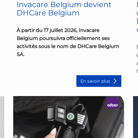
Invacare Belgium devient
DHCare Belgium
À partir du 17 juillet 2026, Invacare
Belgium poursuivra officiellement ses
activités sous le nom de DHCare Belgium
SA.
Ce changement de dénomination
marque une étape importante à la suite
En savoir plus
de l'intégration réussie d'Invacare et de
Direct Healthcare...