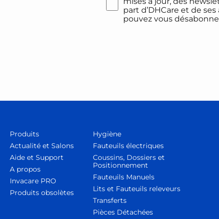
mises à jour, des newsle
part d’DHCare et de ses a
pouvez vous désabonne
Produits
Hygiène
Actualité et Salons
Fauteuils électriques
Aide et Support
Coussins, Dossiers et
Positionnement
A propos
Fauteuils Manuels
Invacare PRO
Lits et Fauteuils releveurs
Produits obsolètes
Transferts
Pièces Détachées