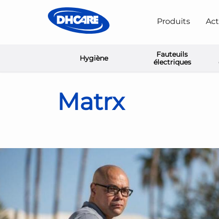
Produits
Act
Fauteuils
Hygiène
Home
Kussens, Ruggen en Positionering
Matrx
électriques
Matrx