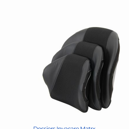
Dossiers Invacare Matrx