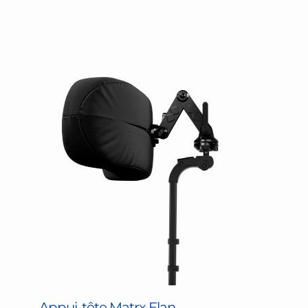
Appui-tête Matrx Elan