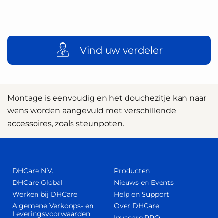
Vind uw verdeler
Montage is eenvoudig en het douchezitje kan naar
wens worden aangevuld met verschillende
accessoires, zoals steunpoten.
DHCare N.V.
Producten
DHCare Global
Nieuws en Events
Werken bij DHCare
Help en Support
Algemene Verkoops- en
Over DHCare
Leveringsvoorwaarden
Invacare PRO