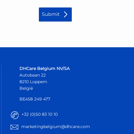
DHCare Belgium NV/SA
Autobaan 22
8210 Loppem
België
BE458 249 477
+32 (0)50 83 10 10
marketingbelgium@dhcare.com