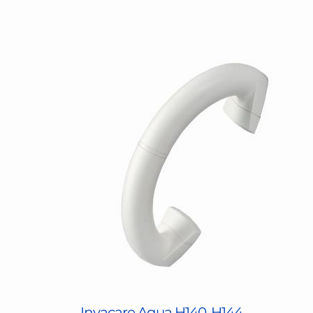
Invacare Aqua H140-H144