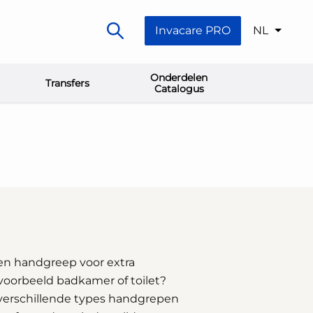
Invacare PRO
NL
Onderdelen
Transfers
Catalogus
en handgreep voor extra
ijvoorbeeld badkamer of toilet?
 verschillende types handgrepen