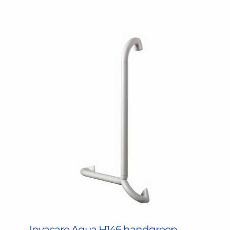
Invacare Aqua H146 handgreep