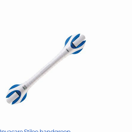
Invacare Stileo handgreep