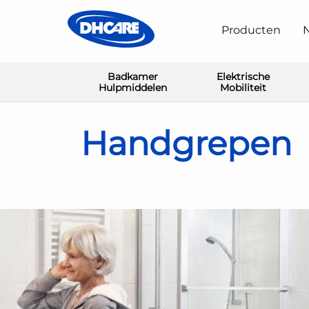
Producten
N
Badkamer
Elektrische
Home
Badkamer Hulpmiddelen
Handgrepen
Hulpmiddelen
Mobiliteit
Handgrepen