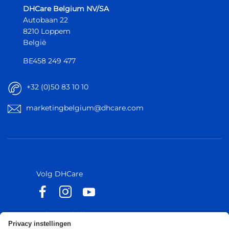
DHCare Belgium NV/SA
Autobaan 22
8210 Loppem
België
BE458 249 477
+32 (0)50 83 10 10
marketingbelgium@dhcare.com
België
België
Europa
Europa
Volg DHCare
Volg Küschall