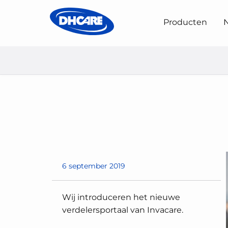
Producten
N
Home
Nieuws & Evenementen
Invacare PRO
6 september 2019
Wij introduceren het nieuwe
verdelersportaal van Invacare.