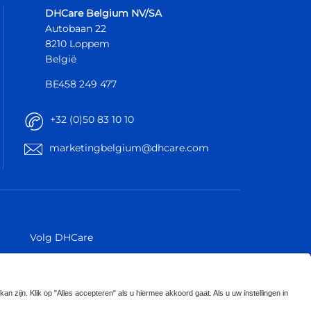
DHCare Belgium NV/SA
Autobaan 22
8210 Loppem
België
BE458 249 477
+32 (0)50 83 10 10
marketingbelgium@dhcare.com
België
België
Europa
Europa
Volg DHCare
Volg Küschall