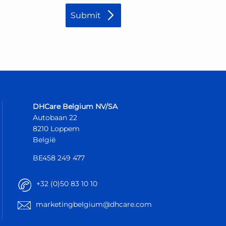
DHCare Belgium NV/SA
Autobaan 22
8210 Loppem
België
BE458 249 477
+32 (0)50 83 10 10
marketingbelgium@dhcare.com