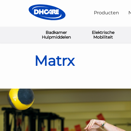
Producten
N
Badkamer
Elektrische
Home
Kussens, Ruggen en Positionering
Matrx
Hulpmiddelen
Mobiliteit
Matrx