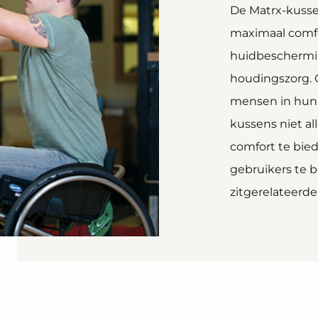
De Matrx-kusse
maximaal comfo
huidbeschermi
houdingszorg. G
mensen in hun 
kussens niet a
comfort te bie
gebruikers te 
zitgerelateerd