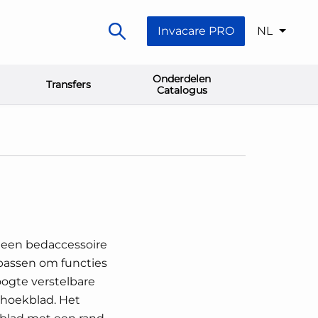
Invacare PRO
NL
Onderdelen
Transfers
Catalogus
s een bedaccessoire
assen om functies
oogte verstelbare
 hoekblad. Het