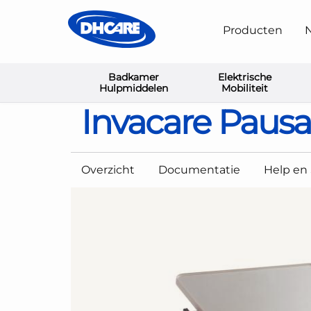
Producten
N
Badkamer
Elektrische
Home
Bedden en Sta-op Stoelen
Rond het bed
Hulpmiddelen
Mobiliteit
Invacare Pausa
Overzicht
Documentatie
Help en