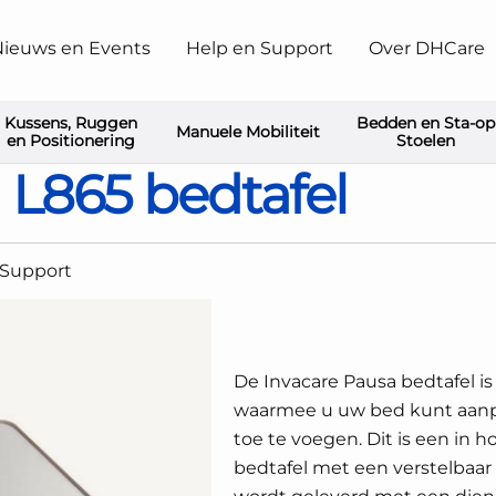
ieuws en Events
Help en Support
Over DHCare
Kussens, Ruggen
Bedden en Sta-op
Manuele Mobiliteit
Invacare Pausa L865 bedtafel
en Positionering
Stoelen
 L865 bedtafel
 Support
De Invacare Pausa bedtafel i
waarmee u uw bed kunt aanp
toe te voegen. Dit is een in h
bedtafel met een verstelbaar