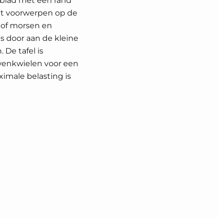
blad met een rand
t voorwerpen op de
 of morsen en
s door aan de kleine
 De tafel is
wenkwielen voor een
imale belasting is