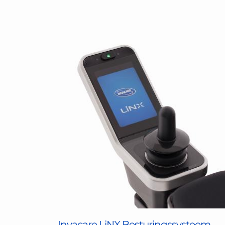
Invacare LiNX Besturingssysteem