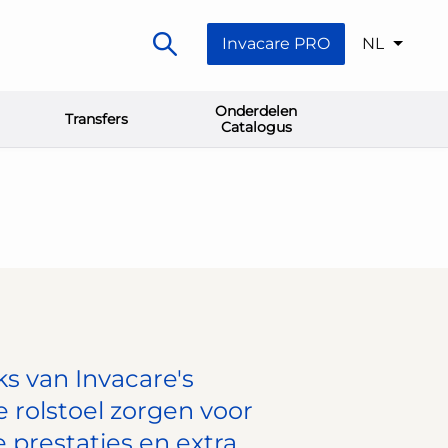
Invacare PRO
NL
Onderdelen
Transfers
Catalogus
ks van Invacare's
e rolstoel zorgen voor
 prestaties en extra