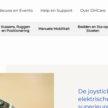
ieuws en Events
Help en Support
Over DHCare
Kussens, Ruggen
Bedden en Sta-op
Manuele Mobiliteit
en Positionering
Stoelen
De joystic
elektrisch
superieure