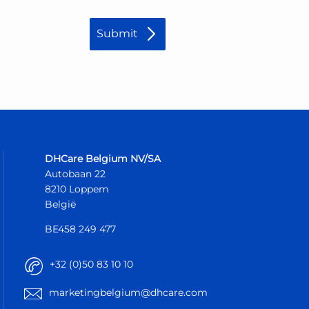
DHCare Belgium NV/SA
Autobaan 22
8210 Loppem
België
BE458 249 477
+32 (0)50 83 10 10
marketingbelgium@dhcare.com