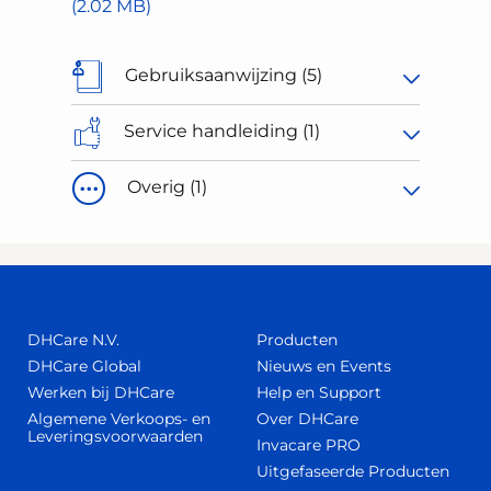
(2.02 MB)
Gebruiksaanwijzing (5)
Service handleiding (1)
Overig (1)
DHCare N.V.
Producten
DHCare Global
Nieuws en Events
Werken bij DHCare
Help en Support
Algemene Verkoops- en
Over DHCare
Leveringsvoorwaarden
Invacare PRO
Uitgefaseerde Producten