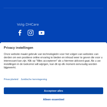
België
België
Europa
Europa
Volg DHCare
Volg Küschall
Toegankelijkheidsverklaring
Privacy Policy
Cookies Policy
Corporate Sustainability
Privacy Notice
Privacy Settings
© 2026 Invacare International GmbH - Alle rechten
voorbehouden.