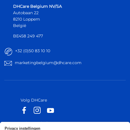
DHCare Belgium NV/SA
Autobaan 22
8210 Loppem
België
BE458 249 477
+32 (0)50 83 10 10
marketingbelgium@dhcare.com
België
België
Europa
Europa
Volg DHCare
Volg Küschall