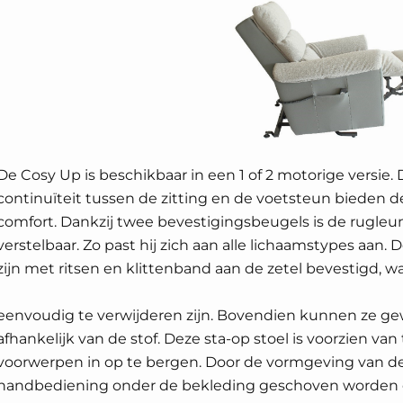
De Cosy Up is beschikbaar in een 1 of 2 motorige versie.
continuïteit tussen de zitting en de voetsteun bieden 
comfort. Dankzij twee bevestigingsbeugels is de rugleu
verstelbaar. Zo past hij zich aan alle lichaamstypes aan.
zijn met ritsen en klittenband aan de zetel bevestigd, w
eenvoudig te verwijderen zijn. Bovendien kunnen ze ge
afhankelijk van de stof. Deze sta-op stoel is voorzien va
voorwerpen in op te bergen. Door de vormgeving van d
handbediening onder de bekleding geschoven worden om