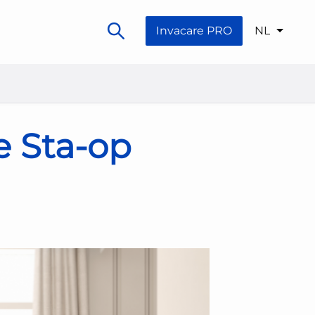
Invacare PRO
NL
e Sta-op