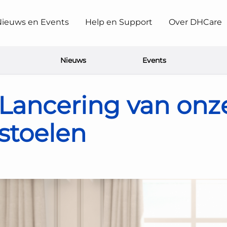
ieuws en Events
Help en Support
Over DHCare
Nieuws
Events
Sta-op stoelen
Lancering van onz
stoelen