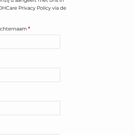
nzij u aangeeft met ons in
 DHCare Privacy Policy via de
chternaam
*