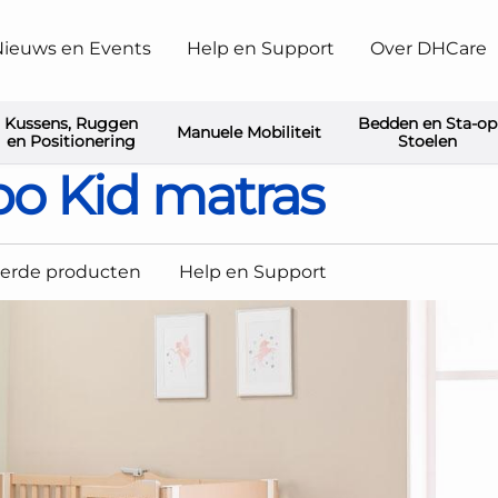
ieuws en Events
Help en Support
Over DHCare
Kussens, Ruggen
Bedden en Sta-op
Manuele Mobiliteit
rd
Invacare Dacapo Kid matras
en Positionering
Stoelen
po Kid matras
eerde producten
Help en Support