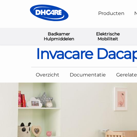
Producten
N
Badkamer
Elektrische
Home
Kussens, Ruggen en Positionering
Standaa
Hulpmiddelen
Mobiliteit
Invacare Daca
Overzicht
Documentatie
Gerelat